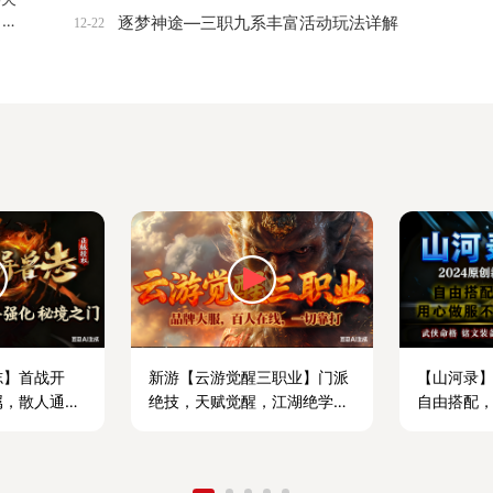
，长
逐梦神途—三职九系丰富活动玩法详解
12-22
靠打
志】首战开
新游【云游觉醒三职业】门派
【山河录】
属，散人通关
绝技，天赋觉醒，江湖绝学，
自由搭配
多职业多玩法诚邀体验。
格，享受