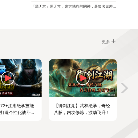
「黑无常」黑无常，东方地府的阴神，最知名鬼差“黑白无常”之一。
更多
72+江湖绝学技能
【御剑江湖】武林绝学，奇经
，打造个性化战斗风
八脉，内功修炼，渡劫飞升！
超爽的战斗体验。