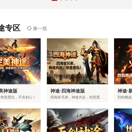
途专区
换一批
完美神途版
神途·四海神途版
神途·
，快意恩仇，不负初心！
四海皆兄弟，神途共赴，快意恩仇！
烈焰燃战
立即开玩
立即开玩