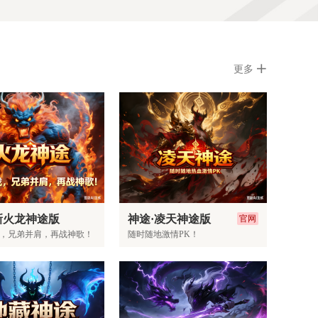
更多
新火龙神途版
神途·凌天神途版
官网
，兄弟并肩，再战神歌！
随时随地激情PK！
立即开玩
进入官网
立即开玩