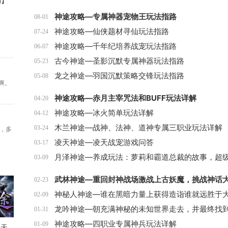
湖】
神途攻略—专属神器宠物王玩法指路
08-01
神途攻略—仙侠题材寻仙玩法指路
07-24
神途攻略—千年纪培养战宠玩法指路
06-07
古今神途—圣影沉默专属神器玩法指路
05-23
龙之神途—羽国沉默策略交锋玩法指路
05-08
爽。
神途攻略—赤月主宰咒法和BUFF玩法详解
04-20
神途攻略—冰火简单玩法详解
04-12
木兰神途—战神、法神、道神专属三职业玩法详解
03-24
打，多
凌天神途—凌天战宠游戏问答
03-17
03-09
02-23
02-09
01-31
神途攻略—四职业专属神兵玩法详解
01-09
种天