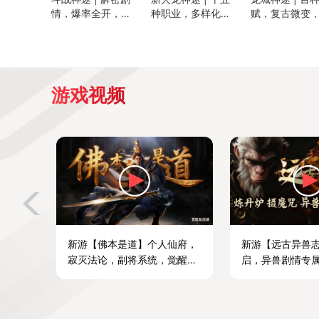
情，爆率全开，材
种职业，多样化玩
赋，复古微变
料好打，深度养成
法，爆率适中
久耐玩，全部
游戏视频
新游【佛本是道】个人仙府，
新游【远古异兽
寂灭法论，副将系统，觉醒之
启，异兽剧情专
力！
小资起飞。