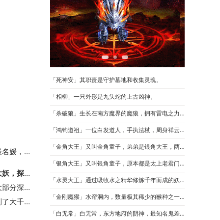
「死神安」其职责是守护墓地和收集灵魂。
「相柳」一只外形是九头蛇的上古凶神。
「杀破狼」生长在南方魔界的魔狼，拥有雷电之力，能够借助雷电的力量。
「鸿钧道祖」一位白发道人，手执法杖，周身祥云万道，瑞气千条。
「金角大王」又叫金角童子，弟弟是银角大王，两人下凡变成妖怪，磨砺唐僧取经的决心。
月泽神途—养成玩法：萝莉和霸道总裁的故事，超级名媛，全民女神等你来撩。
「银角大王」又叫银角童子，原本都是太上老君门下看守丹炉的童子。
武林神途—重回封神战场激战上古妖魔，挑战神话大妖，探索仙妖密藏！
「水灵大王」通过吸收水之精华修炼千年而成的妖怪，名为水灵大王。
神秘人神途—谁在黑暗力量上获得造诣谁就远胜于大部分深渊恶魔。
「金刚魔猴」水帘洞内，数量极其稀少的猴种之一。
龙吟神途—朝充满神秘的未知世界走去，并最终找到了大千世界，然后进化为神灵。
「白无常」白无常，东方地府的阴神，最知名鬼差“黑白无常”之一。