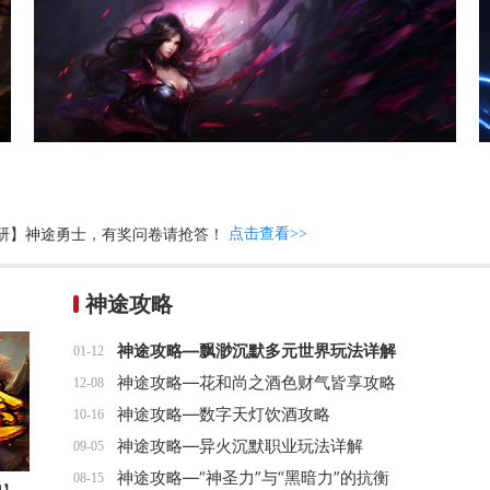
丨共同维护游戏环境，警惕非法交易风险
点击查看>>
神途攻略
神途攻略—飘渺沉默多元世界玩法详解
01-12
神途攻略—花和尚之酒色财气皆享攻略
12-08
神途攻略—数字天灯饮酒攻略
10-16
神途攻略—异火沉默职业玩法详解
09-05
神途攻略—“神圣力”与“黑暗力”的抗衡
08-15