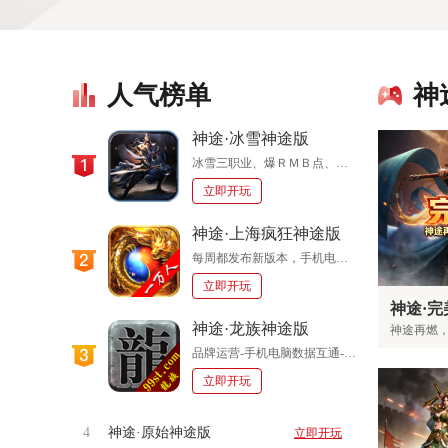
人气榜单
神
神途·冰雪神途版
冰雪三职业、爆ＲＭＢ点、不花钱一样玩
立即开玩
神途·上海疯狂神途版
每周都发布新版本，手机电脑都能玩！
立即开玩
神途·
神途·龙族神途版
神途再燃
品牌运营-手机电脑数据互通-多版本同开
立即开玩
4
神途·原始神途版
立即开玩