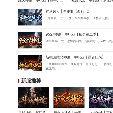
胜天神途 | 多职业【犀牛九职业】
旺财风云 | 单职业【梦江
神途风云 | 单职业【西行记】
8月全新，七十二变，摘桃爆终极，杀怪给充值。
9527神途 | 单职业【猛男第二季】
猛男最终一战，激情福利版，包厢靠打，全民玩到
新桃园结义神途 | 单职业【霸者归来】
上线10000路费，直购可打，充值可打，一切靠
充无用。
新服推荐
斗战神途 | 解密剧
新火龙神途 | 十五
龙城神途 | 百