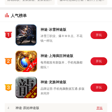
人气榜单
神途·冰雪神途版
开玩
冰雪三职业、爆ＲＭＢ点、不花
钱一样玩
神途·上海疯狂神途版
开玩
每周都发布新版本，手机电脑都
能玩！
神途·龙族神途版
开玩
品牌运营-手机电脑数据互通-多版
本同开
4
神途·原始神途版
开玩