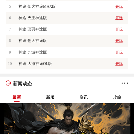
5
神途·烟火神途MAX版
开玩
6
神途·天王神途版
开玩
7
神途·蓝羽神途版
开玩
8
神途·创天神途版
开玩
9
神途·九游神途版
开玩
10
神途·大海神途OL版
开玩
新闻动态
最新
新服
资讯
攻略