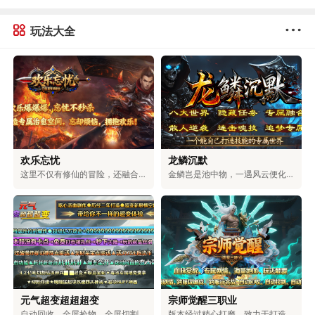
玩法大全
欢乐忘忧
龙鳞沉默
这里不仅有修仙的冒险，还融合了浪漫的爱情、激烈的权谋和对无上大道的追求。在这里，可以和仙盟的伙伴们一起探索神秘的地方，和命中注定的道侣一起修炼。可以体验到用剑斩断天空的畅快，也能感受到和爱人相互陪伴的温暖。可以选择成为三界中最有权力的人，也可以和道侣一起自由自在地生活。你的仙侠人生，由你自己决定。
金鳞岂是池中物，一遇风云便化龙！踏入龙族专属的世界，你将拥有龙牙的锋利，能刺穿一切罪恶；龙角的傲然，可蔑视一切敌人；龙爪的强劲，能撕破一切阻碍；龙眸的凝视，可看穿一切虚伪；龙血的燃烧，能燃尽一切黑暗；龙怒的嘶吼，可震碎一切魔障；龙鳞的威严，彰显着顺我者生、逆我者亡的绝对霸气！少年，拿起护龙之刃，守护龙之圣地，捍卫龙族荣耀，守护整片大陆！
元气超变超超超变
宗师觉醒三职业
自动回收、全屏捡物、全屏切割、超大仓库统统免费送，无卡顿，百阶装备轻松爆，充值福利超丰厚。上百件专属神器、多元玩法，搭配独特机制与炫酷特效，无套路、无强制消费，耗时就能解锁全部内容。团队耗时二年精心打磨，大陆功能完善，邀你尽情体验。
版本经过精心打磨，致力于打造物价稳定、玩法多元的生态服。游戏支持玩家自由交易，所有装备都由BOSS掉落，一切靠打，公平公正。同时，还具备自动回收、捡物、巡航等便捷功能，解放双手轻松升级。在保留经典玩法的基础上，新增了血脉觉醒、秘宝探索、装备觉醒等特色内容，兼具热血与便捷，重塑全新的冒险体验。