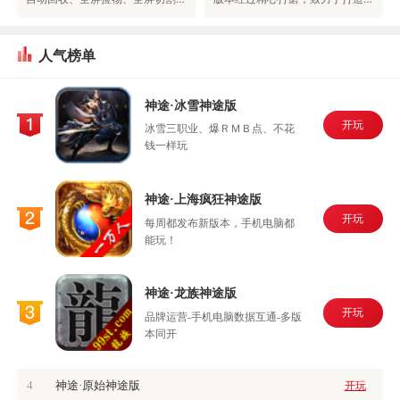
人气榜单
神途·冰雪神途版
开玩
冰雪三职业、爆ＲＭＢ点、不花
钱一样玩
神途·上海疯狂神途版
开玩
每周都发布新版本，手机电脑都
能玩！
神途·龙族神途版
开玩
品牌运营-手机电脑数据互通-多版
本同开
4
神途·原始神途版
开玩