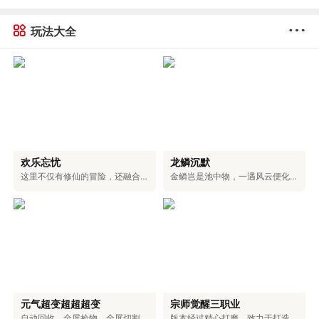
玩法大全
欢乐忘忧
龙鳞沉默
这里不仅有修仙的冒险，还融合了浪漫的爱情、激烈的权谋和对无上大道的追求。在这里，可以和仙盟的伙伴们一起探索神秘的地方，和命中注定的道侣一起修炼。可以体验到用剑斩断天空的畅快，也能感受到和爱人相互陪伴的温暖。可以选择成为三界中最有权力的人，也可以和道侣一起自由自在地生活。你的仙侠人生，由你自己决定。
金鳞岂是池中物，一遇风云便化龙！踏入龙族专属的世界，你将拥有龙牙的锋利，能刺穿一切罪恶；龙角的傲然，可蔑视一切敌人；龙爪的强劲，能撕破一切阻碍；龙眸的凝视，可看穿一切虚伪；龙血的燃烧，能燃尽一切黑暗；龙怒的嘶吼，可震碎一切魔障；龙鳞的威严，彰显着顺我者生、逆我者亡的绝对霸气！少年，拿起护龙之刃，守护龙之圣地，捍卫龙族荣耀，守护整片大陆！
元气超变超超超变
宗师觉醒三职业
自动回收、全屏捡物、全屏切割、超大仓库统统免费送，无卡顿，百阶装备轻松爆，充值福利超丰厚。上百件专属神器、多元玩法，搭配独特机制与炫酷特效，无套路、无强制消费，耗时就能解锁全部内容。团队耗时二年精心打磨，大陆功能完善，邀你尽情体验。
版本经过精心打磨，致力于打造物价稳定、玩法多元的生态服。游戏支持玩家自由交易，所有装备都由BOSS掉落，一切靠打，公平公正。同时，还具备自动回收、捡物、巡航等便捷功能，解放双手轻松升级。在保留经典玩法的基础上，新增了血脉觉醒、秘宝探索、装备觉醒等特色内容，兼具热血与便捷，重塑全新的冒险体验。