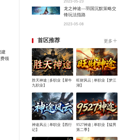
2023-05-23
龙之神途—羽国沉默策略交
锋玩法指路
2023-05-08
首区推荐
更多
锁建
免费领
胜天神途 | 多职业【犀牛
旺财风云 | 单职业【梦江
九职业】
湖】
神途风云 | 单职业【西行
9527神途 | 单职业【猛男
记】
第二季】