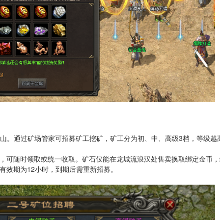
矿山。通过矿场管家可招募矿工挖矿，矿工分为初、中、高级3档，等级越
，可随时领取或统一收取。矿石仅能在龙城流浪汉处售卖换取绑定金币，
有效期为12小时，到期后需重新招募。