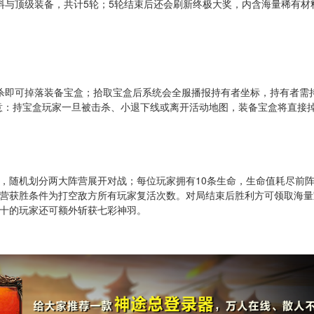
料与顶级装备，共计5轮；5轮结束后还会刷新终极大奖，内含海量稀有材
杀即可掉落装备宝盒；拾取宝盒后系统会全服播报持有者坐标，持有者需
注意：持宝盒玩家一旦被击杀、小退下线或离开活动地图，装备宝盒将直接
，随机划分两大阵营展开对战；每位玩家拥有10条生命，生命值耗尽前
营获胜条件为打空敌方所有玩家复活次数。对局结束后胜利方可领取海量
十的玩家还可额外斩获七彩神羽。