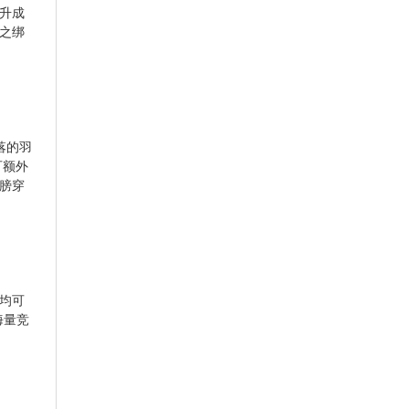
升成
之绑
落的羽
可额外
膀穿
负均可
海量竞
。