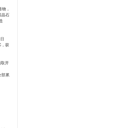
怪物，
紫晶石
造
每日
C，获
领取开
全部累