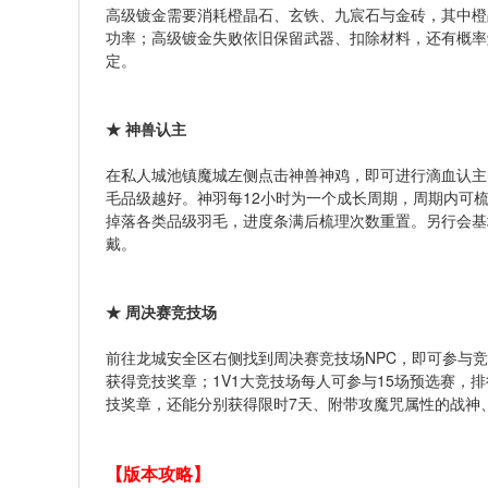
高级镀金需要消耗橙晶石、玄铁、九宸石与金砖，其中橙
功率；高级镀金失败依旧保留武器、扣除材料，还有概率
定。
★ 神兽认主
在私人城池镇魔城左侧点击神兽神鸡，即可进行滴血认主
毛品级越好。神羽每12小时为一个成长周期，周期内可
掉落各类品级羽毛，进度条满后梳理次数重置。另行会基
戴。
★ 周决赛竞技场
前往龙城安全区右侧找到周决赛竞技场NPC，即可参与竞
获得竞技奖章；1V1大竞技场每人可参与15场预选赛，排
技奖章，还能分别获得限时7天、附带攻魔咒属性的战神
【版本攻略】