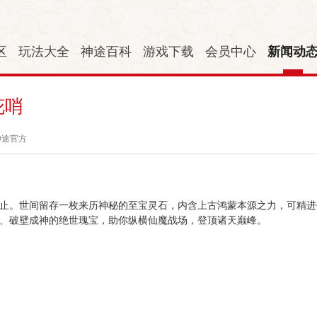
区
玩法大全
神途百科
游戏下载
会员中心
新闻动
花哨
神途官方
止。世间留存一枚来历神秘的至宝灵石，内含上古鸿蒙本源之力，可精进
、破壁成神的绝世瑰宝，助你纵横仙魔战场，登顶诸天巅峰。