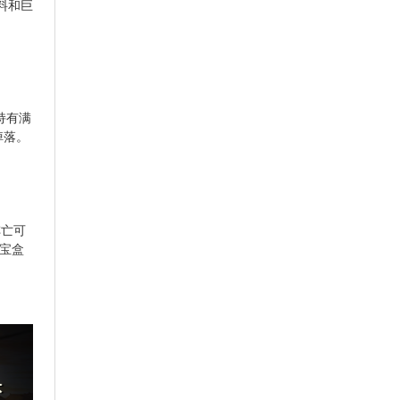
料和巨
持有满
掉落。
阵亡可
宝盒