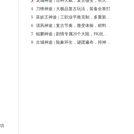
龙城神途 | 百种天赋，复古微变，长久耐玩，全部靠打
刀锋神途 | 大极品复古玩法，装备全靠打
巫妖王神途 | 三职业平衡克制，多重新颖玩法
清风神途 | 复古节奏，微变体验，材料稀缺
鲲鹏神途 | 剧情专属20个大陆，PK丝滑不秒人
古城神途 | 险象环生，谜团遍布，持神兵踏碎强敌
成功