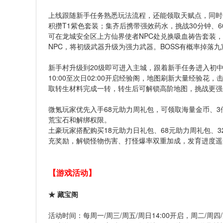
上线跟随新手任务熟悉玩法流程，还能领取天赋点，同时
积攒T1紫色套装；集齐后携带强效药水，挑战30分钟、6
可在龙城安全区上方仙界使者NPC处兑换吸血祷告套装，
NPC，将初级武器升级为强力武器。BOSS有概率掉落
新手村升级到20级即可进入主城，跟着新手任务进入初
10:00至次日02:00开启经验阁，地图刷新大量经验
取转生材料完成一转，转生后可解锁高阶地图，挑战更强
微氪玩家优先入手68元助力周礼包，可领取海量金币、
荒宝石和解绑权限。
土豪玩家搭配购买18元助力日礼包、68元助力周礼包、3
充奖励，解锁怪物伤害、打怪爆率双重加成，发育进度遥
【游戏活动】
★ 藏宝阁
活动时间：每周一/周三/周五/周日14:00开启，周二/周四