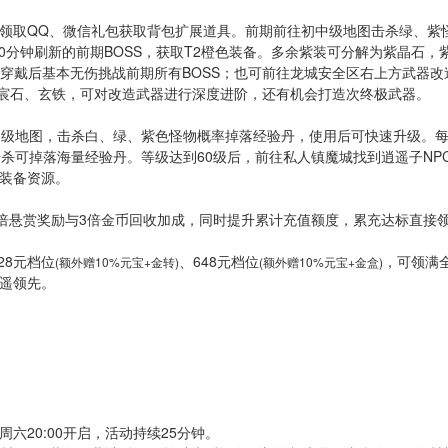
领取QQ、微信礼包获取背包扩展道具。前期前往初中级地图击杀绿、紫
0分钟刷新的前期BOSS，获取T2橙色装备。多余紫装可分解为紫晶石，
穿戴后基本无伤挑战前期所有BOSS；也可前往龙城安全区右上方武器改
九宸石、玄铁，可对改造武器进行深度进阶，还有机会打造次终极武器。
中级地图，击杀白、绿、紫色怪物概率掉落经验丹，使用后可快速升级。
花，击杀可掉落海量经验丹。等级达到60级后，前往私人镇魔城找到逍遥子NP
装备资源。
3倍悬赏奖励与3倍金币回收加成，同时提升累计充值额度，累充达标直接
28元档位
、648元档位
，可领满
(额外赠10%元宝+金转)
(额外赠10%元宝+金盒)
遥领先。
/周六20:00开启，活动持续25分钟。