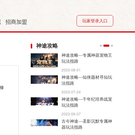
玩家登录入口
态
招商加盟
神途攻略
神途攻略—专属神器宠物王
玩法指路
2023-08-01
神途攻略—仙侠题材寻仙玩
法指路
修
2023-07-24
神途攻略—千年纪培养战宠
玩法指路
2023-06-07
古今神途—圣影沉默专属神
器玩法指路