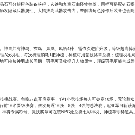
晶石可分解橙色装备获得，玄铁和九宸石由怪物掉落，同样可搭配矿石提
触发隐藏兵器属性、大幅拔高武器攻击力，未解绑角色操作后装备也会随
。神兽共有神鸡、玄鸟、凤凰、凤栖4种，需依次进阶升级，等级越高掉
梳理3次羽毛，每次梳理消耗1把神梳，神梳可用竞技奖章兑换；梳理羽毛
地可缩短神羽成长周期，羽毛可吸收提升人物属性，顶级羽毛更能合成翅
技挑战赛。每晚八点开启赛事，1V1小竞技场每人可参赛10场，无论胜
行前16名晋级决赛，依次角逐16强、8强、4强与总决赛，冠亚军可斩获
、神将专属称号。竞技奖章可在该NPC处兑换七彩神羽、神梳等珍稀道具