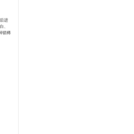
后进
白、
解锁稀