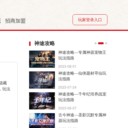
玩家登录入口
态
招商加盟
神途攻略
神途攻略—赤月主宰咒法和
BUFF玩法详解
2023-04-20
神途攻略—冰火简单玩法详
解
隐藏
2023-04-12
，玩法
木兰神途—战神、法神、道
神专属三职业玩法详解
2023-03-24
凌天神途—凌天战宠游戏问
答