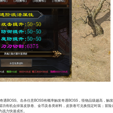
遇BOSS。击杀任意BOSS有概率触发奇遇BOSS，怪物品级越高，触
战成功有机会掉落皮肤卷、金币及各类材料，皮肤卷可兑换指定时装；冒险
力战力快速成长。