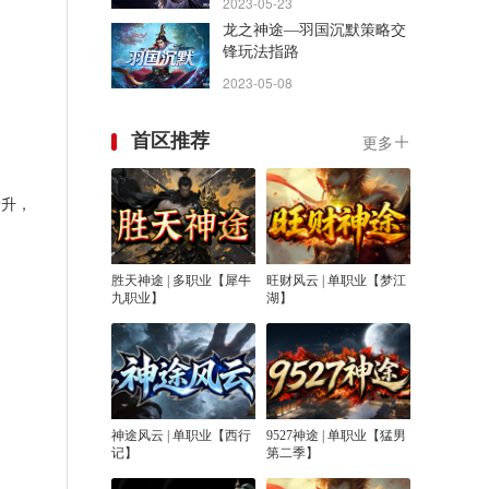
2023-03-17
月泽神途—养成玩法：萝莉
和霸道总裁的故事，超级名
媛，全民女神等你来撩。
2023-03-09
首区推荐
更多
晋升，
胜天神途 | 多职业【犀牛
旺财风云 | 单职业【梦江
九职业】
湖】
神途风云 | 单职业【西行
9527神途 | 单职业【猛男
记】
第二季】