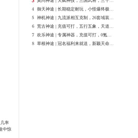
莫问神途 | 天赋神技，三国武将，三十六计，散人打宝
御天神途 | 长期稳定耐玩，小怪爆终极，所有装备全靠打
神机神途 | 九流派相互克制，26套域装随意搭配
荒古神途 | 充值可打，五行五象，天道专属
欢乐神途 | 专属神器，充值可打，0氪满级，时间为王
草根神途 | 冠名福利来就送，新颖天命系统，爆率全开
发几率
途中惊