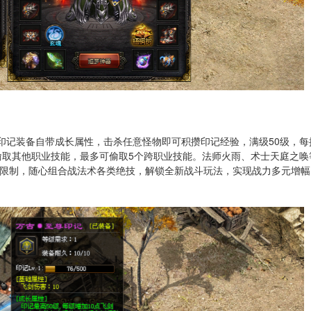
印记装备自带成长属性，击杀任意怪物即可积攒印记经验，满级50级，每
机偷取其他职业技能，最多可偷取5个跨职业技能。法师火雨、术士天庭之唤
限制，随心组合战法术各类绝技，解锁全新战斗玩法，实现战力多元增幅