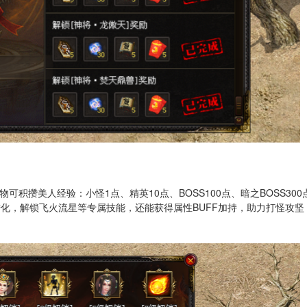
积攒美人经验：小怪1点、精英10点、BOSS100点、暗之BOSS300
阶进化，解锁飞火流星等专属技能，还能获得属性BUFF加持，助力打怪攻坚