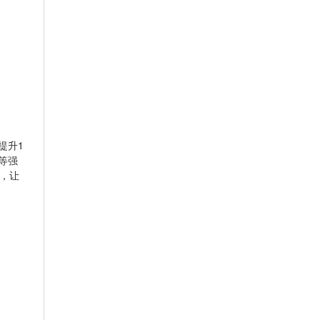
提升1
等强
，让