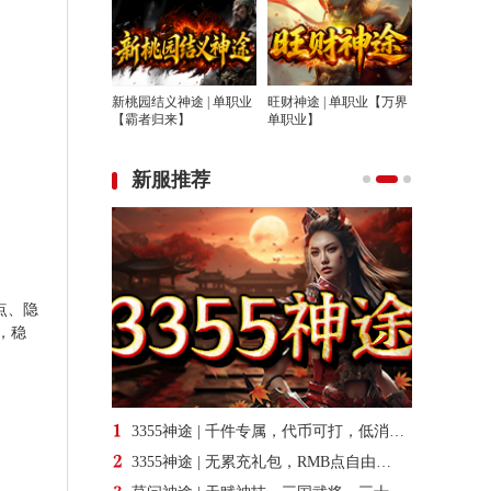
新桃园结义神途 | 单职业
旺财神途 | 单职业【万界
【霸者归来】
单职业】
新服推荐
点、隐
，稳
3355神途 | 千件专属，代币可打，低消耐玩，追梦飞剑
3355神途 | 无累充礼包，RMB点自由回收，自动鉴定