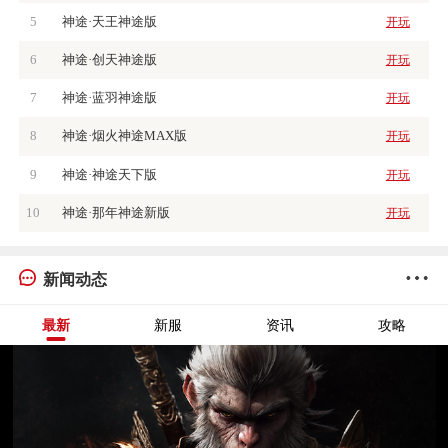
5
神途·天王神途版
开玩
6
神途·创天神途版
开玩
7
神途·蓝羽神途版
开玩
8
神途·烟火神途MAX版
开玩
9
神途·神途天下版
开玩
10
神途·那年神途新版
开玩
新闻动态
最新
新服
资讯
攻略