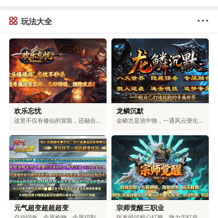
玩法大全
欢乐忘忧
龙鳞沉默
这里不仅有修仙的冒险，还融合了浪漫的爱情、激烈的权谋和对无上大道的追求。在这里，可以和仙盟的伙伴们一起探索神秘的地方，和命中注定的道侣一起修炼。可以体验到用剑斩断天空的畅快，也能感受到和爱人相互陪伴的温暖。可以选择成为三界中最有权力的人，也可以和道侣一起自由自在地生活。你的仙侠人生，由你自己决定。
金鳞岂是池中物，一遇风云便化龙！踏入龙族专属的世界，你将拥有龙牙的锋利，能刺穿一切罪恶；龙角的傲然，可蔑视一切敌人；龙爪的强劲，能撕破一切阻碍；龙眸的凝视，可看穿一切虚伪；龙血的燃烧，能燃尽一切黑暗；龙怒的嘶吼，可震碎一切魔障；龙鳞的威严，彰显着顺我者生、逆我者亡的绝对霸气！少年，拿起护龙之刃，守护龙之圣地，捍卫龙族荣耀，守护整片大陆！
元气超变超超超变
宗师觉醒三职业
自动回收、全屏捡物、全屏切割、超大仓库统统免费送，无卡顿，百阶装备轻松爆，充值福利超丰厚。上百件专属神器、多元玩法，搭配独特机制与炫酷特效，无套路、无强制消费，耗时就能解锁全部内容。团队耗时二年精心打磨，大陆功能完善，邀你尽情体验。
版本经过精心打磨，致力于打造物价稳定、玩法多元的生态服。游戏支持玩家自由交易，所有装备都由BOSS掉落，一切靠打，公平公正。同时，还具备自动回收、捡物、巡航等便捷功能，解放双手轻松升级。在保留经典玩法的基础上，新增了血脉觉醒、秘宝探索、装备觉醒等特色内容，兼具热血与便捷，重塑全新的冒险体验。