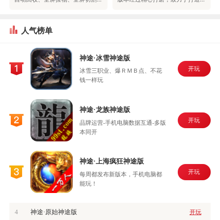
人气榜单
神途·冰雪神途版
开玩
冰雪三职业、爆ＲＭＢ点、不花
钱一样玩
神途·龙族神途版
开玩
品牌运营-手机电脑数据互通-多版
本同开
神途·上海疯狂神途版
开玩
每周都发布新版本，手机电脑都
能玩！
4
神途·原始神途版
开玩