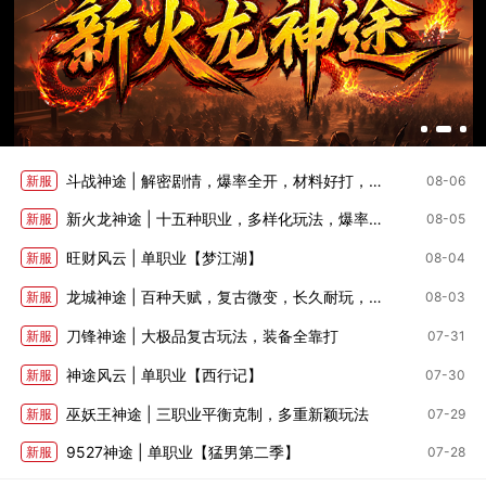
斗战神途 | 解密剧情，爆率全开，材料好打，深度养成
新服
08-06
新火龙神途 | 十五种职业，多样化玩法，爆率适中
新服
08-05
旺财风云 | 单职业【梦江湖】
新服
08-04
龙城神途 | 百种天赋，复古微变，长久耐玩，全部靠打
新服
08-03
刀锋神途 | 大极品复古玩法，装备全靠打
新服
07-31
神途风云 | 单职业【西行记】
新服
07-30
巫妖王神途 | 三职业平衡克制，多重新颖玩法
新服
07-29
9527神途 | 单职业【猛男第二季】
新服
07-28