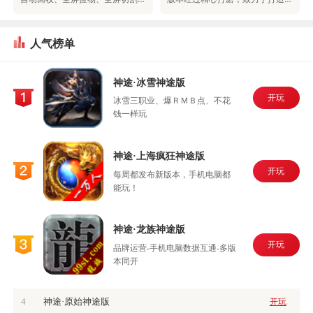
人气榜单
神途·冰雪神途版
开玩
冰雪三职业、爆ＲＭＢ点、不花
钱一样玩
神途·上海疯狂神途版
开玩
每周都发布新版本，手机电脑都
能玩！
神途·龙族神途版
开玩
品牌运营-手机电脑数据互通-多版
本同开
4
神途·原始神途版
开玩