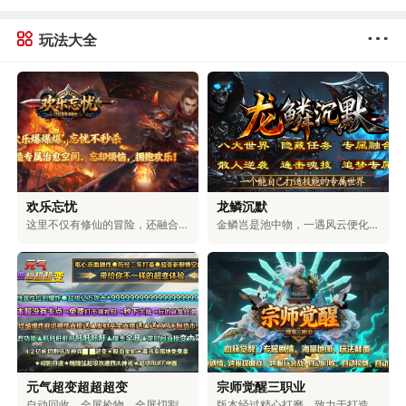
玩法大全
欢乐忘忧
龙鳞沉默
这里不仅有修仙的冒险，还融合了浪漫的爱情、激烈的权谋和对无上大道的追求。在这里，可以和仙盟的伙伴们一起探索神秘的地方，和命中注定的道侣一起修炼。可以体验到用剑斩断天空的畅快，也能感受到和爱人相互陪伴的温暖。可以选择成为三界中最有权力的人，也可以和道侣一起自由自在地生活。你的仙侠人生，由你自己决定。
金鳞岂是池中物，一遇风云便化龙！踏入龙族专属的世界，你将拥有龙牙的锋利，能刺穿一切罪恶；龙角的傲然，可蔑视一切敌人；龙爪的强劲，能撕破一切阻碍；龙眸的凝视，可看穿一切虚伪；龙血的燃烧，能燃尽一切黑暗；龙怒的嘶吼，可震碎一切魔障；龙鳞的威严，彰显着顺我者生、逆我者亡的绝对霸气！少年，拿起护龙之刃，守护龙之圣地，捍卫龙族荣耀，守护整片大陆！
元气超变超超超变
宗师觉醒三职业
自动回收、全屏捡物、全屏切割、超大仓库统统免费送，无卡顿，百阶装备轻松爆，充值福利超丰厚。上百件专属神器、多元玩法，搭配独特机制与炫酷特效，无套路、无强制消费，耗时就能解锁全部内容。团队耗时二年精心打磨，大陆功能完善，邀你尽情体验。
版本经过精心打磨，致力于打造物价稳定、玩法多元的生态服。游戏支持玩家自由交易，所有装备都由BOSS掉落，一切靠打，公平公正。同时，还具备自动回收、捡物、巡航等便捷功能，解放双手轻松升级。在保留经典玩法的基础上，新增了血脉觉醒、秘宝探索、装备觉醒等特色内容，兼具热血与便捷，重塑全新的冒险体验。