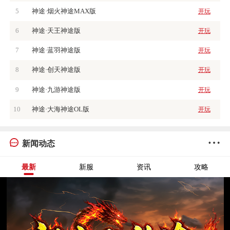
5
神途·烟火神途MAX版
开玩
6
神途·天王神途版
开玩
7
神途·蓝羽神途版
开玩
8
神途·创天神途版
开玩
9
神途·九游神途版
开玩
10
神途·大海神途OL版
开玩
新闻动态
最新
新服
资讯
攻略